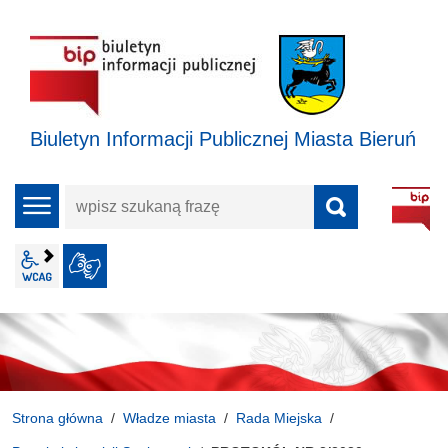
Biuletyn Informacji Publicznej Miasta Bieruń
wpisz
menu
szukaną
frazę
wcag2.1
JĘZYK MIGOWY
Strona główna
Władze miasta
Rada Miejska