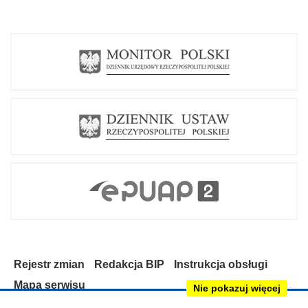
d
f
Rejestr zmian
Redakcja BIP
Instrukcja obsługi
Mapa serwisu
Nie pokazuj więcej
Deklaracja dostępności