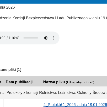
znia 2026
edzenia Komisji Bezpieczeństwa i Ładu Publicznego w dniu 19.0
ria:
ane pliki
[1]
t
Data publikacji
Nazwa pliku
(kliknij aby pobrać)
ria: Protokoły z komisji Rolnictwa, Leśnictwa, Ochrony Środow
4_Protokół 1_2026 z dnia 19.01.2026