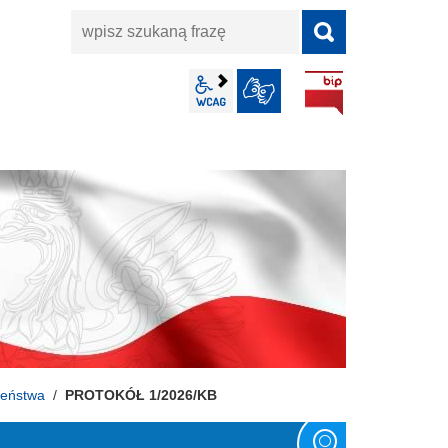
wpisz
szukaną
frazę
BIP
wcag2.1
JĘZYK MIGOWY
zeństwa
PROTOKÓŁ 1/2026/KB