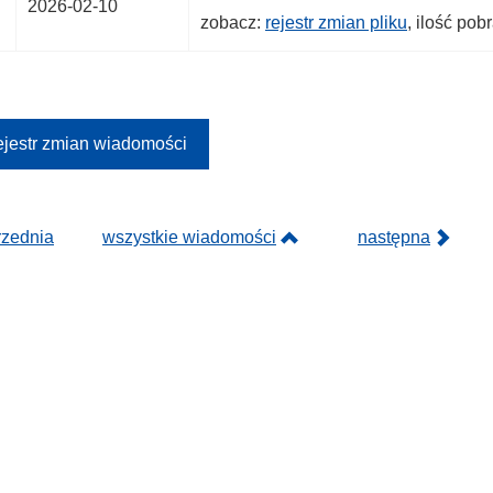
2026-02-10
zobacz:
rejestr zmian pliku
, ilość pob
jestr zmian wiadomości
rzednia
wszystkie wiadomości
następna