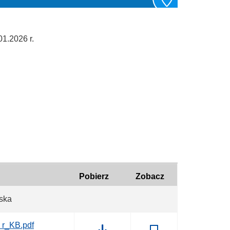
1.2026 r.
Pobierz
Zobacz
iska
 r_KB.pdf