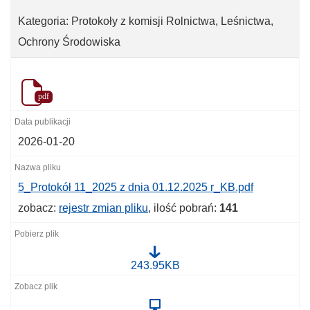
Kategoria: Protokoły z komisji Rolnictwa, Leśnictwa,
Ochrony Środowiska
pdf
2026-01-20
5_Protokół 11_2025 z dnia 01.12.2025 r_KB.pdf
zobacz:
rejestr zmian pliku
, ilość pobrań:
141
5
243.95KB
_
P
r
o