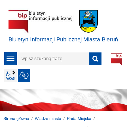
Biuletyn Informacji Publicznej Miasta Bieruń
wpisz
menu
szukaną
frazę
wcag2.1
JĘZYK MIGOWY
Strona główna
Władze miasta
Rada Miejska