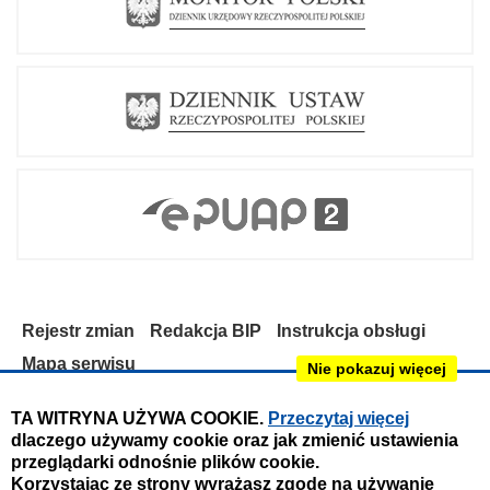
_
K
B
.
p
d
f
Rejestr zmian
Redakcja BIP
Instrukcja obsługi
Mapa serwisu
Nie pokazuj więcej
Deklaracja dostępności
TA WITRYNA UŻYWA COOKIE.
Przeczytaj więcej
dlaczego używamy cookie oraz jak zmienić ustawienia
Obsługa i nadzór techniczny:
przeglądarki odnośnie plików cookie.
IntraCOM.pl
Korzystając ze strony wyrażasz zgodę na używanie