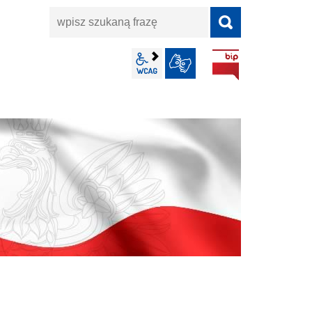
wpisz
szukaną
frazę
BIP
wcag2.1
JĘZYK MIGOWY