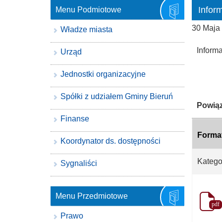
Infor
Menu Podmiotowe
30 Maja
Władze miasta
Inform
Urząd
Jednostki organizacyjne
Spółki z udziałem Gminy Bieruń
Katego
Powiąz
Finanse
Forma
Koordynator ds. dostępności
Katego
Sygnaliści
Menu Przedmiotowe
pdf
Prawo