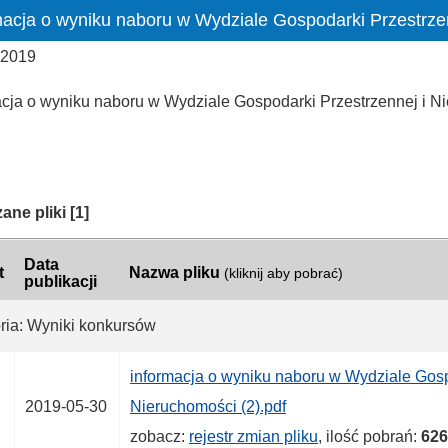
macja o wyniku naboru w Wydziale Gospodarki Przestrze
 2019
acja o wyniku naboru w Wydziale Gospodarki Przestrzennej i N
ria:
ane pliki
[1]
Data
t
Nazwa pliku
(kliknij aby pobrać)
publikacji
ria: Wyniki konkursów
informacja o wyniku naboru w Wydziale Gosp
2019-05-30
Nieruchomości (2).pdf
zobacz:
rejestr zmian pliku
, ilość pobrań:
626