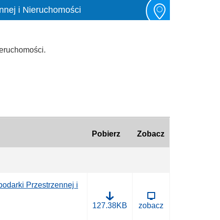
nnej i Nieruchomości
ieruchomości.
Pobierz
Zobacz
odarki Przestrzennej i
i
127.38KB
zobacz
n