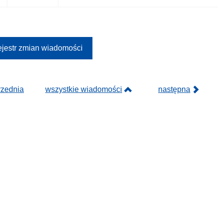
jestr zmian wiadomości
rzednia
wszystkie wiadomości
następna