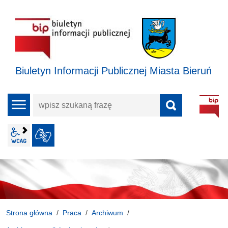
Biuletyn Informacji Publicznej Miasta Bieruń
wpisz
menu
szukaną
frazę
wcag2.1
JĘZYK MIGOWY
Strona główna
Praca
Archiwum