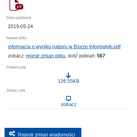
pdf
2019-05-24
informacja o wyniku naboru w Biurze Informatyki.pdf
zobacz:
rejestr zmian pliku
, ilość pobrań:
567
i
126.55KB
n
f
o
r
zobacz
m
a
c
j
a
o
w
Rejestr zmian wiadomości