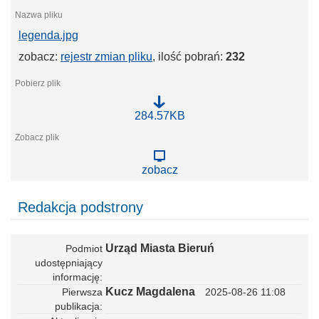
_
m
p
legenda.jpg
z
p
zobacz:
rejestr zmian pliku
, ilość pobrań:
232
_
K
o
r
f
l
284.57KB
a
e
n
g
t
e
e
n
g
zobacz
d
o
a
.
.
t
Redakcja podstrony
j
i
p
f
g
Urząd Miasta Bieruń
Podmiot
udostępniający
informację
Kucz Magdalena
Pierwsza
2025-08-26 11:08
publikacja