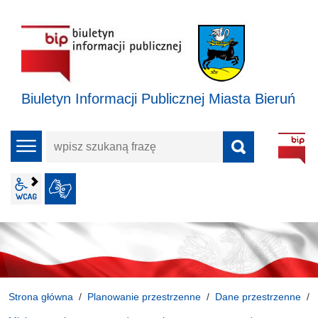
Biuletyn Informacji Publicznej Miasta Bieruń
wpisz
menu
szukaną
frazę
wcag2.1
JĘZYK MIGOWY
Strona główna
Planowanie przestrzenne
Dane przestrzenne