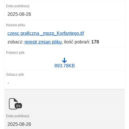
2025-08-26
czesc graficzna _mpzp_Korfantego.tif
zobacz:
rejestr zmian pliku
, ilość pobrań:
178
c
893.78KB
z
e
s
-
c
g
r
a
f
jpg
i
c
z
n
2025-08-26
a