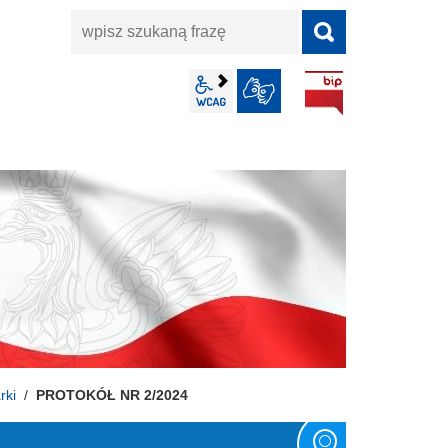
wpisz
szukaną
frazę
BIP
wcag2.1
JĘZYK MIGOWY
rki
PROTOKÓŁ NR 2/2024