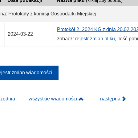
t
Data publikacji
Nazwa pliku
(kliknij aby pobrać)
ia: Protokoły z komisji Gospodarki Miejskiej
Protokół 2_2024 KG z dnia 20.02.202
2024-03-22
zobacz:
rejestr zmian pliku
, ilość po
jestr zmian wiadomości
rzednia
wszystkie wiadomości
następna