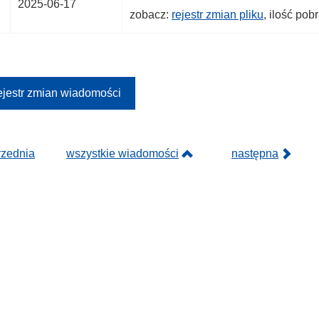
2025-06-17
zobacz:
rejestr zmian pliku
, ilość pob
jestr zmian wiadomości
rzednia
wszystkie wiadomości
następna