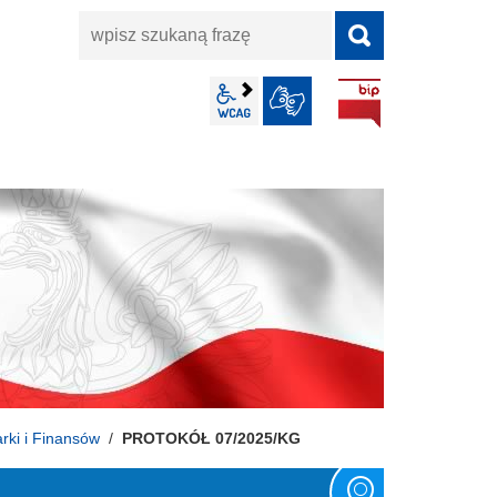
wpisz
szukaną
frazę
BIP
wcag2.1
JĘZYK MIGOWY
rki i Finansów
PROTOKÓŁ 07/2025/KG