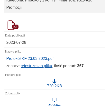
Kategoria: Protokoły z komisji Finansów, Rozwoju i
Promocji
pdf
2023-07-28
Protokół KF 23.03.2023.pdf
zobacz:
rejestr zmian pliku
, ilość pobrań:
367
P
720.2KB
r
o
t
o
zobacz
k