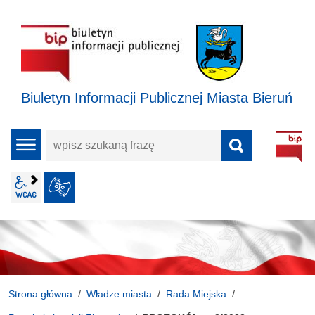
Biuletyn Informacji Publicznej Miasta Bieruń
wpisz
menu
szukaną
frazę
wcag2.1
JĘZYK MIGOWY
Strona główna
Władze miasta
Rada Miejska