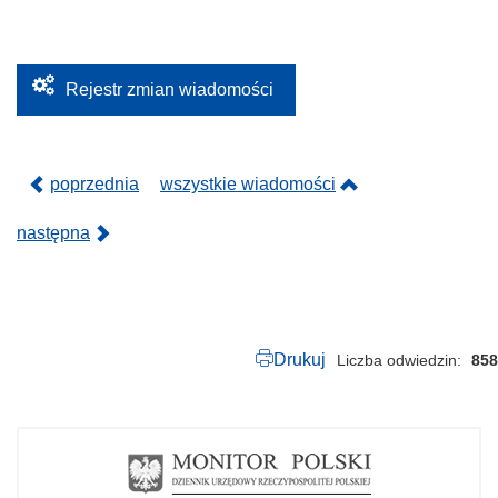
ó
ł
K
F
2
3
Rejestr zmian wiadomości
.
0
3
.
2
poprzednia
wszystkie wiadomości
0
2
3
następna
.
p
d
f
Drukuj
Liczba odwiedzin
858