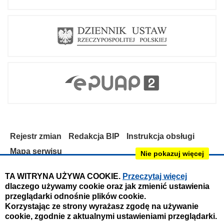
Rejestr zmian
Redakcja BIP
Instrukcja obsługi
Mapa serwisu
Nie pokazuj więcej
Deklaracja dostępności
TA WITRYNA UŻYWA COOKIE.
Przeczytaj więcej
dlaczego używamy cookie oraz jak zmienić ustawienia
Obsługa i nadzór techniczny:
przeglądarki odnośnie plików cookie.
IntraCOM.pl
Korzystając ze strony wyrażasz zgodę na używanie
cookie, zgodnie z aktualnymi ustawieniami przeglądarki.