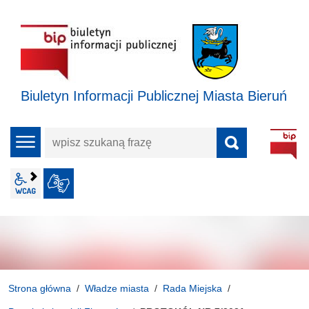
Biuletyn Informacji Publicznej Miasta Bieruń
wpisz
menu
szukaną
frazę
wcag2.1
JĘZYK MIGOWY
Strona główna
Władze miasta
Rada Miejska