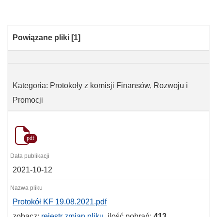
Kategoria:
Powiązane pliki
[1]
Kategoria: Protokoły z komisji Finansów, Rozwoju i
Promocji
pdf
2021-10-12
Protokół KF 19.08.2021.pdf
zobacz:
rejestr zmian pliku
, ilość pobrań:
413