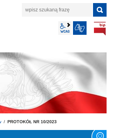
wpisz
szukaną
frazę
BIP
wcag2.1
JĘZYK MIGOWY
w
PROTOKÓŁ NR 10/2023