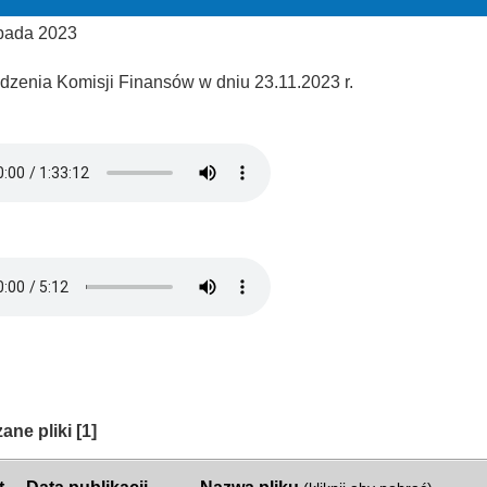
opada 2023
edzenia Komisji Finansów w dniu 23.11.2023 r.
ria:
ane pliki
[1]