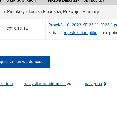
t
Data publikacji
Nazwa pliku
(kliknij aby pobrać)
ria: Protokoły z komisji Finansów, Rozwoju i Promocji
Protokół 10_2023 KF 23.11.2023 1.p
2023-12-14
zobacz:
rejestr zmian pliku
, ilość po
jestr zmian wiadomości
rzednia
wszystkie wiadomości
następna