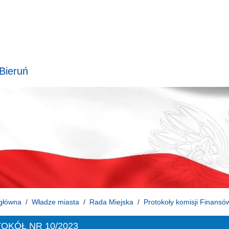
 Bieruń
główna
Władze miasta
Rada Miejska
Protokoły komisji Finansó
OKÓŁ NR 10/2023