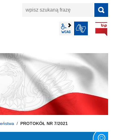
wpisz
szukaną
frazę
BIP
wcag2.1
JĘZYK MIGOWY
zeństwa
PROTOKÓŁ NR 7/2021