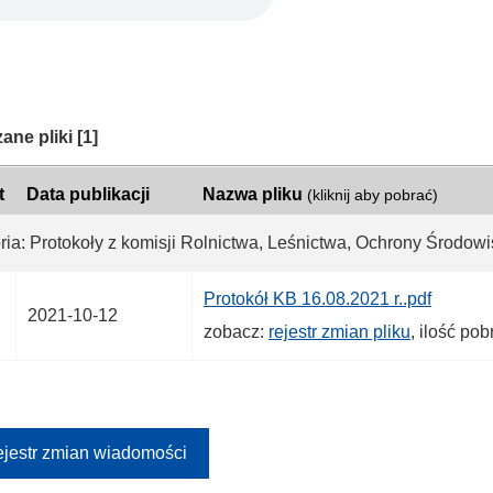
ria:
ane pliki
[1]
t
Data publikacji
Nazwa pliku
(kliknij aby pobrać)
ria: Protokoły z komisji Rolnictwa, Leśnictwa, Ochrony Środow
Protokół KB 16.08.2021 r..pdf
2021-10-12
zobacz:
rejestr zmian pliku
, ilość po
jestr zmian wiadomości