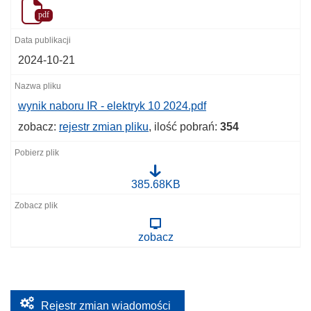
pdf
2024-10-21
wynik naboru IR - elektryk 10 2024.pdf
zobacz:
rejestr zmian pliku
, ilość pobrań:
354
w
385.68KB
y
n
i
k
zobacz
n
a
b
o
r
u
I
Rejestr zmian wiadomości