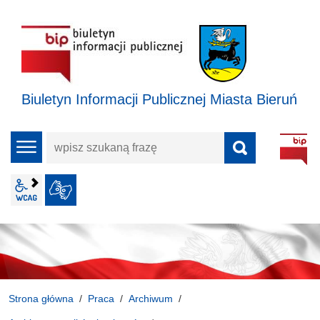
Biuletyn Informacji Publicznej Miasta Bieruń
wpisz
menu
szukaną
frazę
wcag2.1
JĘZYK MIGOWY
Strona główna
Praca
Archiwum