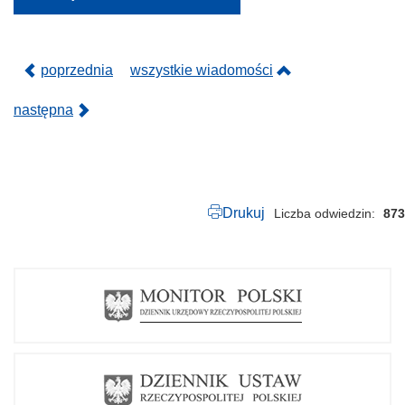
R
-
e
l
e
poprzednia
wszystkie wiadomości
k
t
r
następna
y
k
1
0
2
0
2
Drukuj
Liczba odwiedzin
873
4
.
p
d
f