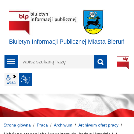
Biuletyn Informacji Publicznej Miasta Bieruń
wpisz
menu
szukaną
frazę
wcag2.1
JĘZYK MIGOWY
Strona główna
Praca
Archiwum
Archiwum ofert pracy
Nabór na stanowisko inspektora ds. kadr w Urzędzie (..)