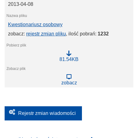
n
2013-04-08
k
u
r
s
Kwestionariusz osobowy
i
e
zobacz:
rejestr zmian pliku
, ilość pobrań:
1232
K
81.54KB
w
e
s
t
zobacz
i
o
n
a
r
i
u
Rejestr zmian wiadomości
s
z
o
s
o