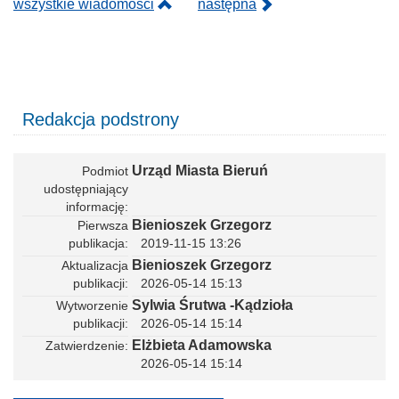
wszystkie wiadomości
następna
b
o
w
y
Redakcja podstrony
Urząd Miasta Bieruń
Podmiot
udostępniający
informację
Bienioszek Grzegorz
Pierwsza
publikacja
2019-11-15 13:26
Bienioszek Grzegorz
Aktualizacja
publikacji
2026-05-14 15:13
Sylwia Śrutwa -Kądzioła
Wytworzenie
publikacji
2026-05-14 15:14
Elżbieta Adamowska
Zatwierdzenie
2026-05-14 15:14