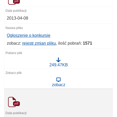
pdf
2013-04-08
Ogłoszenie o konkursie
zobacz:
rejestr zmian pliku
, ilość pobrań:
1571
O
249.47KB
g
ł
o
s
zobacz
z
e
n
i
e
pdf
o
k
o