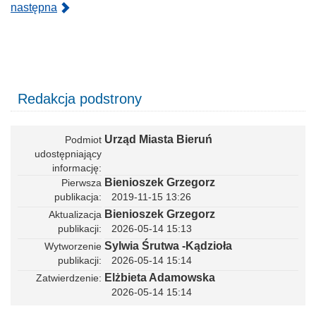
w
następna
y
.
p
d
f
Redakcja podstrony
Urząd Miasta Bieruń
Podmiot
udostępniający
informację
Bienioszek Grzegorz
Pierwsza
publikacja
2019-11-15 13:26
Bienioszek Grzegorz
Aktualizacja
publikacji
2026-05-14 15:13
Sylwia Śrutwa -Kądzioła
Wytworzenie
publikacji
2026-05-14 15:14
Elżbieta Adamowska
Zatwierdzenie
2026-05-14 15:14