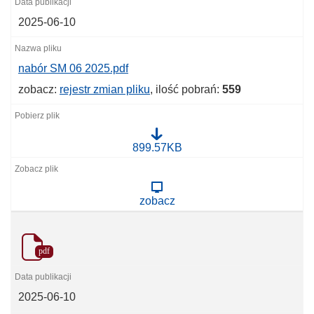
2025-06-10
nabór SM 06 2025.pdf
zobacz:
rejestr zmian pliku
, ilość pobrań:
559
n
899.57KB
a
b
ó
r
zobacz
S
M
0
6
2
pdf
0
2
5
.
2025-06-10
p