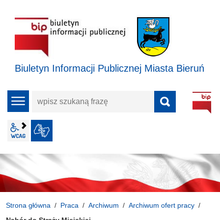
Biuletyn Informacji Publicznej Miasta Bieruń
wpisz
menu
szukaną
frazę
wcag2.1
JĘZYK MIGOWY
Strona główna
Praca
Archiwum
Archiwum ofert pracy
Nabór do Straży Miejskiej.