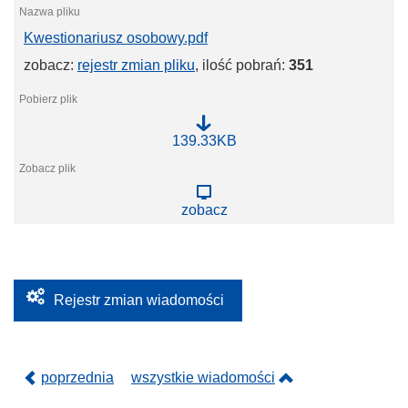
d
f
Kwestionariusz osobowy.pdf
zobacz:
rejestr zmian pliku
, ilość pobrań:
351
K
139.33KB
w
e
s
t
zobacz
i
o
n
a
r
i
u
Rejestr zmian wiadomości
s
z
o
s
o
poprzednia
wszystkie wiadomości
b
o