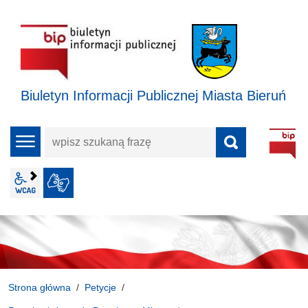
Biuletyn Informacji Publicznej Miasta Bieruń
wpisz
menu
szukaną
frazę
wcag2.1
JĘZYK MIGOWY
Strona główna
Petycje