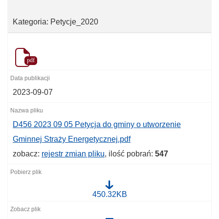
Kategoria: Petycje_2020
pdf
2023-09-07
D456 2023 09 05 Petycja do gminy o utworzenie
Gminnej Straży Energetycznej.pdf
zobacz:
rejestr zmian pliku
, ilość pobrań:
547
D
450.32KB
4
5
6