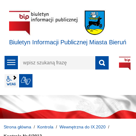
Biuletyn Informacji Publicznej Miasta Bieruń
wpisz
menu
szukaną
frazę
wcag2.1
JĘZYK MIGOWY
Strona główna
Kontrola
Wewnętrzna do IX.2020
Kontrola Nr 6/2012