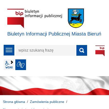
Biuletyn Informacji Publicznej Miasta Bieruń
wpisz
menu
szukaną
frazę
wcag2.1
JĘZYK MIGOWY
Strona główna
Zamówienia publiczne