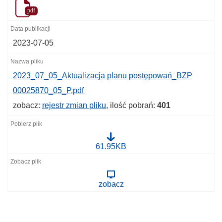
pdf
2023-07-05
2023_07_05_Aktualizacja planu postępowań_BZP
00025870_05_P.pdf
zobacz:
rejestr zmian pliku
, ilość pobrań:
401
2
61.95KB
0
2
3
_
zobacz
0
7
_
0
5