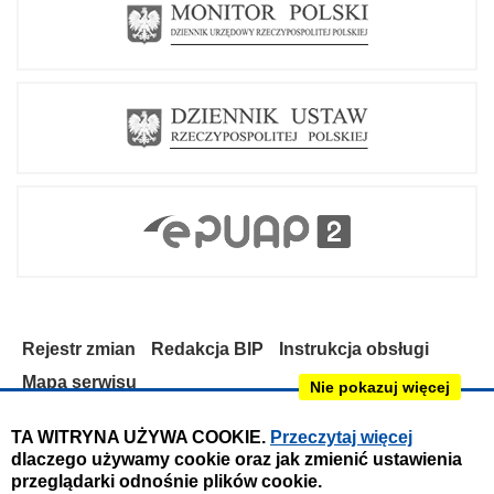
d
f
Rejestr zmian
Redakcja BIP
Instrukcja obsługi
Mapa serwisu
Nie pokazuj więcej
Deklaracja dostępności
TA WITRYNA UŻYWA COOKIE.
Przeczytaj więcej
dlaczego używamy cookie oraz jak zmienić ustawienia
Obsługa i nadzór techniczny:
przeglądarki odnośnie plików cookie.