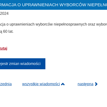
RMACJA O UPRAWNIENIACH WYBORCÓW NIEPEŁ
 2024
acja o uprawnieniach wyborców niepełnosprawnych oraz wyborc
 60 lat.
tutaj
jestr zmian wiadomości
rzednia
wszystkie wiadomości
następna