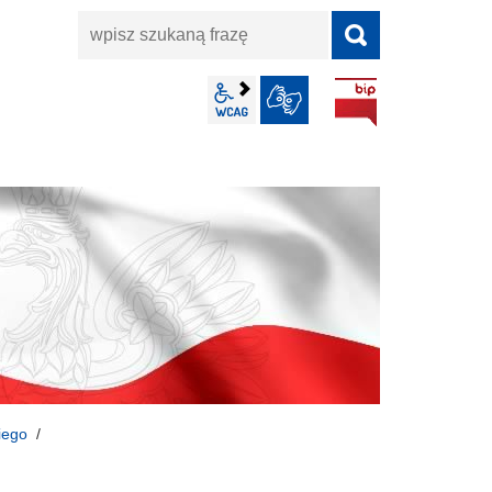
wpisz
szukaną
frazę
BIP
wcag2.1
JĘZYK MIGOWY
iego