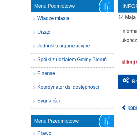
INFO
Menu Podmiotowe
14 Maja
Władze miasta
Inform
Urząd
ukończą
Jednostki organizacyjne
Spółki z udziałem Gminy Bieruń
kliknij 
Finanse
Re
Koordynator ds. dostępności
Sygnaliści
pop
Menu Przedmiotowe
Prawo