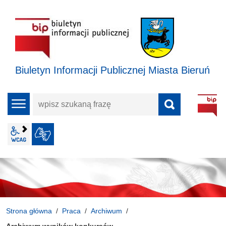
Biuletyn Informacji Publicznej Miasta Bieruń
wpisz
menu
szukaną
frazę
wcag2.1
JĘZYK MIGOWY
Strona główna
Praca
Archiwum
Archiwum wyników konkursów