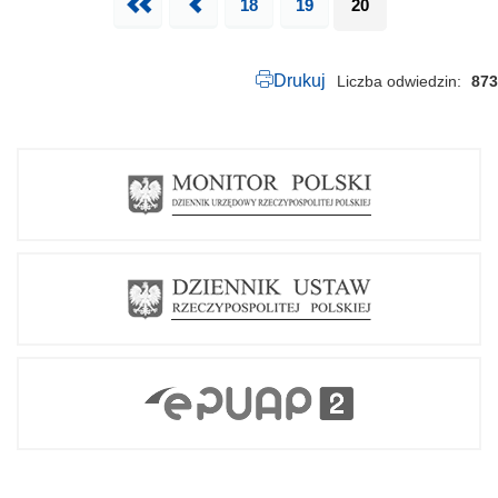
Pierwsza
18
Poprzednia
19
20
Drukuj
Liczba odwiedzin
873