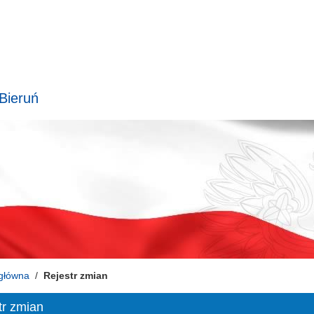
 Bieruń
główna
Rejestr zmian
tr zmian