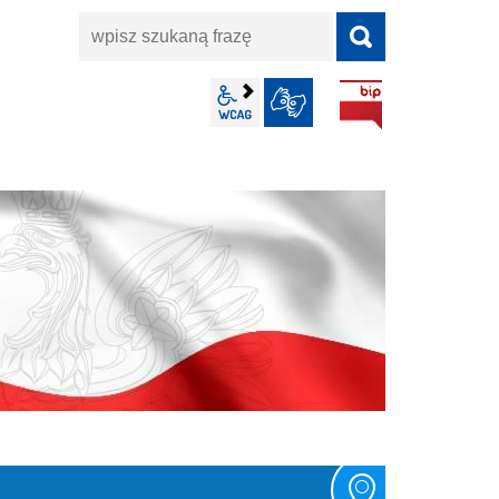
wpisz
szukaną
frazę
BIP
wcag2.1
JĘZYK MIGOWY