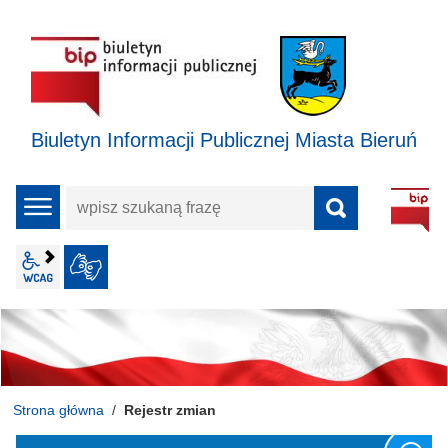
Biuletyn Informacji Publicznej Miasta Bieruń
wpisz
menu
szukaną
frazę
wcag2.1
JĘZYK MIGOWY
Strona główna
Rejestr zmian