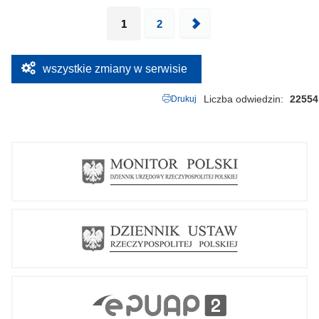
1
2
Następna
wszystkie zmiany w serwisie
Liczba odwiedzin
22554
Drukuj