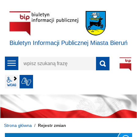
Biuletyn Informacji Publicznej Miasta Bieruń
wpisz
menu
szukaną
frazę
wcag2.1
JĘZYK MIGOWY
Strona główna
Rejestr zmian