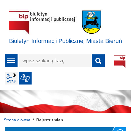
Biuletyn Informacji Publicznej Miasta Bieruń
wpisz
menu
szukaną
frazę
wcag2.1
JĘZYK MIGOWY
Strona główna
Rejestr zmian