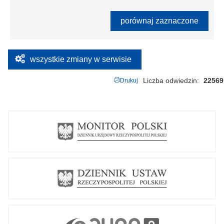
porównaj zaznaczone
wszystkie zmiany w serwisie
Liczba odwiedzin
22569
Drukuj