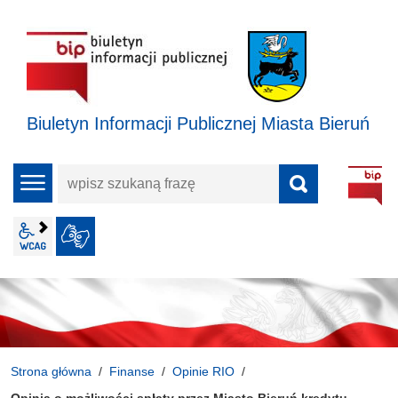
Biuletyn Informacji Publicznej Miasta Bieruń
wpisz
menu
szukaną
frazę
wcag2.1
JĘZYK MIGOWY
Strona główna
Finanse
Opinie RIO
Opinia o możliwości spłaty przez Miasto Bieruń kredytu.