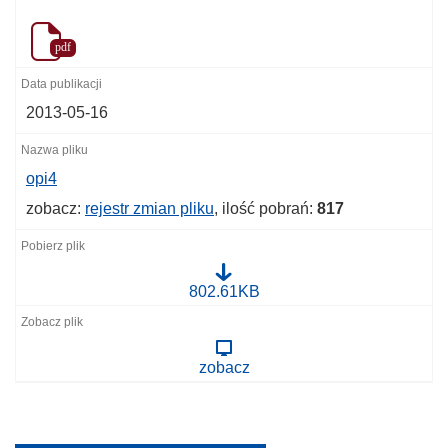
pdf
2013-05-16
opi4
zobacz:
rejestr zmian pliku
, ilość pobrań:
817
o
802.61KB
p
i
4
zobacz