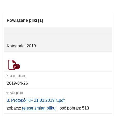
Kategoria:
Powiązane pliki
[1]
Kategoria: 2019
pdf
2019-04-26
3. Protokół KF 21.03.2019 r..pdf
zobacz:
rejestr zmian pliku
, ilość pobrań:
513