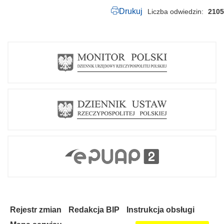
p
d
Drukuj
Liczba odwiedzin
2105
f
Rejestr zmian
Redakcja BIP
Instrukcja obsługi