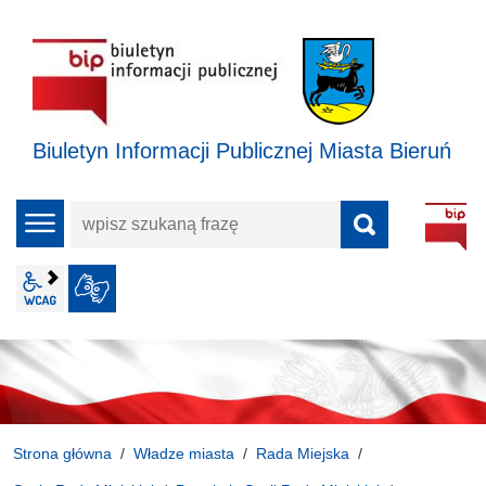
Biuletyn Informacji Publicznej Miasta Bieruń
wpisz
menu
szukaną
frazę
wcag2.1
JĘZYK MIGOWY
Strona główna
Władze miasta
Rada Miejska