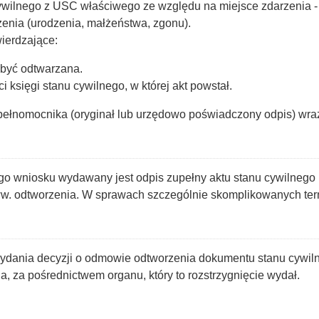
cywilnego z USC właściwego ze względu na miejsce zdarzenia -
rzenia (urodzenia, małżeństwa, zgonu).
ierdzające:
a być odtwarzana.
 księgi stanu cywilnego, w której akt powstał.
pełnomocnika (oryginał lub urzędowo poświadczony odpis) wra
ego wniosku wydawany jest odpis zupełny aktu stanu cywilnego
. odtworzenia. W sprawach szczególnie skomplikowanych term
wydania decyzji o odmowie odtworzenia dokumentu stanu cywi
ia, za pośrednictwem organu, który to rozstrzygnięcie wydał.