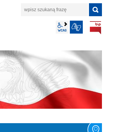
wpisz
szukaną
frazę
BIP
wcag2.1
JĘZYK MIGOWY