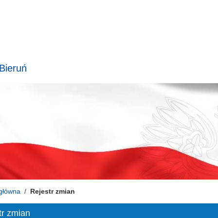
 Bieruń
główna
Rejestr zmian
tr zmian