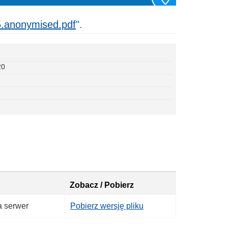
5.anonymised.pdf
".
20
Zobacz / Pobierz
a serwer
Pobierz wersję pliku