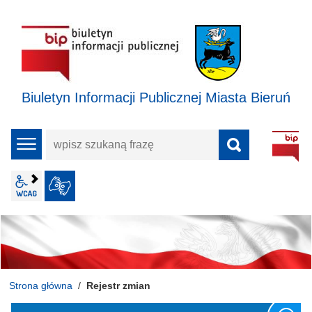
Biuletyn Informacji Publicznej Miasta Bieruń
wpisz
menu
szukaną
frazę
wcag2.1
JĘZYK MIGOWY
Strona główna
Rejestr zmian